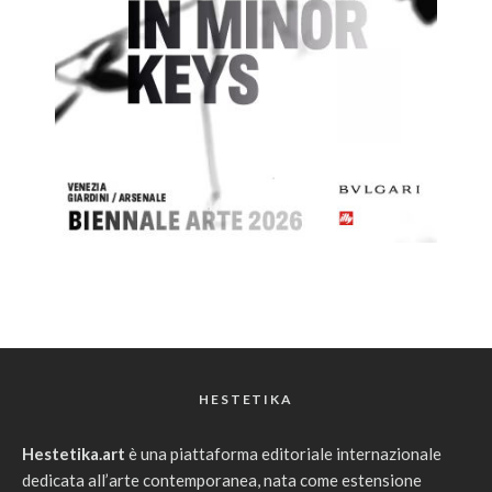
HESTETIKA
Hestetika.art
è una piattaforma editoriale internazionale
dedicata all’arte contemporanea, nata come estensione