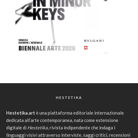
HESTETIKA
Hestetika.art
è una piattaforma editoriale internazionale
dedicata all’arte contemporanea, nata come estensione
digitale di
Hestetika
, rivista indipendente che indaga i
linguaggi visivi attraverso interviste, saggi critici, recensioni