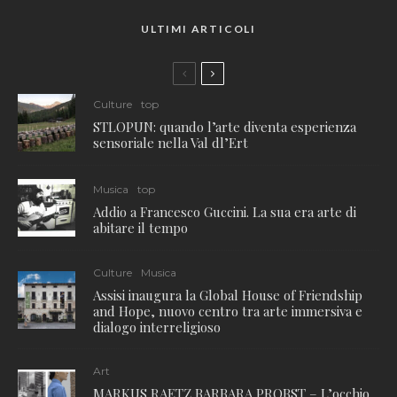
ULTIMI ARTICOLI
Culture
top
STLOPUN: quando l’arte diventa esperienza
sensoriale nella Val dl’Ert
Musica
top
Addio a Francesco Guccini. La sua era arte di
abitare il tempo
Culture
Musica
Assisi inaugura la Global House of Friendship
and Hope, nuovo centro tra arte immersiva e
dialogo interreligioso
Art
MARKUS RAETZ BARBARA PROBST – L’occhio